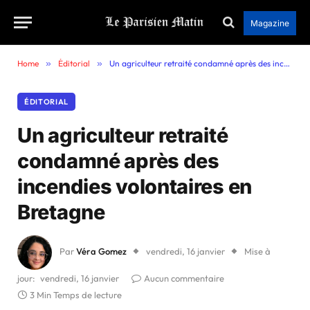
Magazine
Home
»
Éditorial
»
Un agriculteur retraité condamné après des incendies volontaires en Bretagne
ÉDITORIAL
Un agriculteur retraité
condamné après des
incendies volontaires en
Bretagne
Par
Véra Gomez
vendredi, 16 janvier
Mise à
jour:
vendredi, 16 janvier
Aucun commentaire
3 Min Temps de lecture