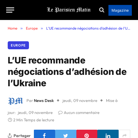
Magazine
Home
»
Europe
»
L’UE recommande négociations d’adhésion de l’Ukraine
EUROPE
L’UE recommande
négociations d’adhésion de
l’Ukraine
Par
News Desk
jeudi, 09 novembre
Mise à
jour:
jeudi, 09 novembre
Aucun commentaire
2 Min Temps de lecture
Partager