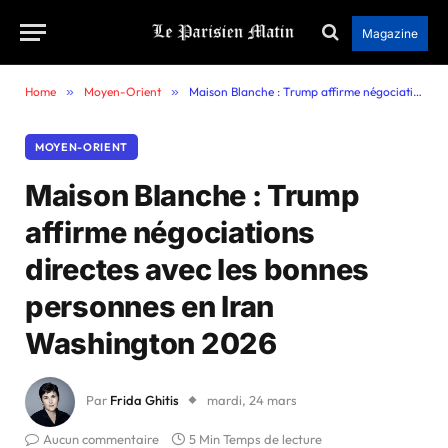
Magazine
Home
»
Moyen-Orient
»
Maison Blanche : Trump affirme négociations directes avec les bonnes personnes en Iran Washington 2026
MOYEN-ORIENT
Maison Blanche : Trump
affirme négociations
directes avec les bonnes
personnes en Iran
Washington 2026
Par
Frida Ghitis
mardi, 24 mars
Aucun commentaire
5 Min Temps de lecture