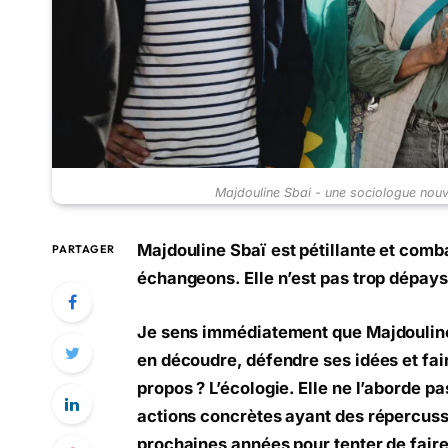
Majdouline Sbai - une sociologue nou
Majdouline Sba
ï
est pétillante et comb
PARTAGER
échangeons. Elle n’est pas trop dépays
Je sens immédiatement que Majdouline n
en découdre, défendre ses idées et fai
propos ? L’écologie. Elle ne l’aborde
actions concrètes ayant des répercussi
prochaines années pour tenter de fai