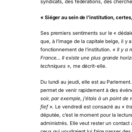
syndicats, des fédérations, des chercheu
« Siéger au sein de l’institution, certe
Ses premiers sentiments sur le « dédale 
que, à l’image de la capitale belge, il y
fonctionnement de l’institution.
« Il y a
France… Il existe une plus grande horizon
techniques »,
me décrit-elle.
Du lundi au jeudi, elle est au Parlement.
permet de venir rapidement à des événem
soir, par exemple, j’étais à un point d
fief ».
Le vendredi est consacré au
« tr
députée, c’est le moment pour la lecture
administrés. Elle veut rester un contact 
ceux qui voudraient lui faire passer des