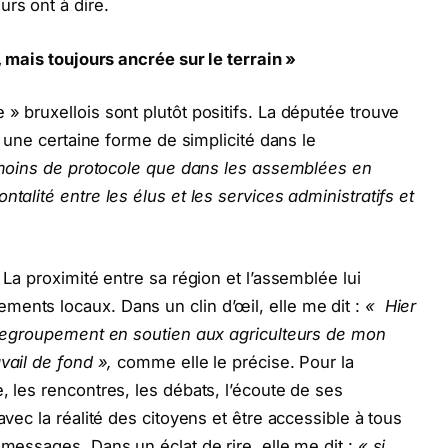
rs ont à dire.
s, mais toujours ancrée sur le terrain »
» bruxellois sont plutôt positifs. La députée trouve
 a une certaine forme de simplicité dans le
 moins de protocole que dans les assemblées en
talité entre les élus et les services administratifs et
 La proximité entre sa région et l’assemblée lui
ents locaux. Dans un clin d’œil, elle me dit :
« Hier
e regroupement en soutien aux agriculteurs de mon
avail de fond »,
comme elle le précise. Pour la
, les rencontres, les débats, l’écoute de ses
avec la réalité des citoyens et être accessible à tous
 messages. Dans un éclat de rire, elle me dit :
« si