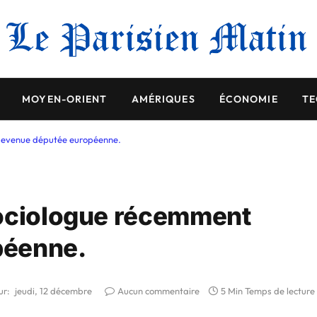
MOYEN-ORIENT
AMÉRIQUES
ÉCONOMIE
TE
 devenue députée européenne.
sociologue récemment
péenne.
ur:
jeudi, 12 décembre
Aucun commentaire
5 Min Temps de lecture