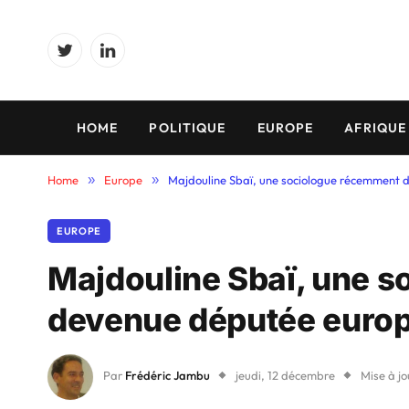
Twitter
LinkedIn
HOME
POLITIQUE
EUROPE
AFRIQUE
Home
»
Europe
»
Majdouline Sbaï, une sociologue récemment
EUROPE
Majdouline Sbaï, une 
devenue députée euro
Par
Frédéric Jambu
jeudi, 12 décembre
Mise à jo