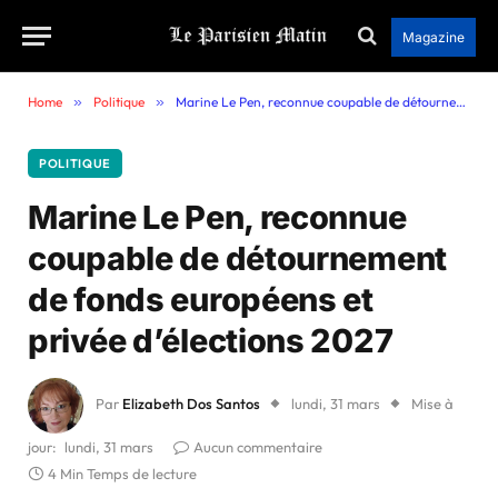
Magazine
Home
»
Politique
»
Marine Le Pen, reconnue coupable de détournement de fonds européens et privée d’élections 2027
POLITIQUE
Marine Le Pen, reconnue
coupable de détournement
de fonds européens et
privée d’élections 2027
Par
Elizabeth Dos Santos
lundi, 31 mars
Mise à
jour:
lundi, 31 mars
Aucun commentaire
4 Min Temps de lecture