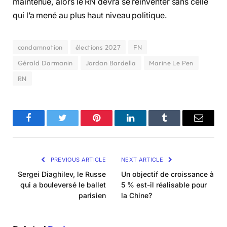
maintenue, alors le RN devra se réinventer sans celle
qui l’a mené au plus haut niveau politique.
condamnation
élections 2027
FN
Gérald Darmanin
Jordan Bardella
Marine Le Pen
RN
Facebook
Twitter
Pinterest
LinkedIn
Tumblr
Email
PREVIOUS ARTICLE
NEXT ARTICLE
Sergei Diaghilev, le Russe
Un objectif de croissance à
qui a bouleversé le ballet
5 % est-il réalisable pour
parisien
la Chine?