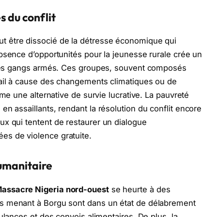
 du conflit
t être dissocié de la détresse économique qui
bsence d’opportunités pour la jeunesse rurale crée un
les gangs armés.
Ces groupes,
souvent composés
tail à cause des changements climatiques ou de
me une alternative de survie lucrative.
La pauvreté
en assaillants,
rendant la résolution du conflit encore
x qui tentent de restaurer un dialogue
es de violence gratuite.
humanitaire
assacre Nigeria nord-ouest
se heurte à des
s menant à Borgu sont dans un état de délabrement
bulances et des convois alimentaires.
De plus,
la