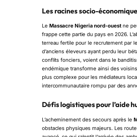
Les racines socio-économiques
Le
Massacre Nigeria nord-ouest
ne peu
frappe cette partie du pays en 2026.
L’a
terreau fertile pour le recrutement par 
d’anciens éleveurs ayant perdu leur bé
conflits fonciers,
voient dans le banditis
endémique transforme ainsi des voisins 
plus complexe pour les médiateurs locau
intercommunautaire rompu par des anné
Défis logistiques pour l’aide 
L’acheminement des secours après le
M
obstacles physiques majeurs.
Les route
avancé,
ce qui ralentit l’arrivée des am