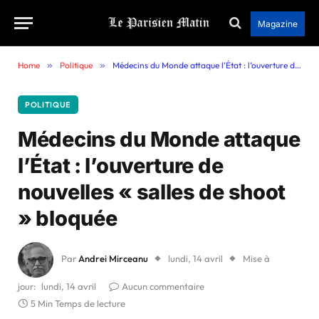
Magazine
Home
»
Politique
»
Médecins du Monde attaque l’État : l’ouverture de nouvelles « salles de shoot » bloquée
POLITIQUE
Médecins du Monde attaque
l’État : l’ouverture de
nouvelles « salles de shoot
» bloquée
Par
Andrei Mirceanu
lundi, 14 avril
Mise à
jour:
lundi, 14 avril
Aucun commentaire
5 Min Temps de lecture