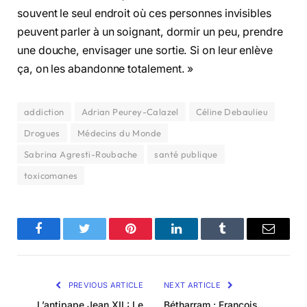
souvent le seul endroit où ces personnes invisibles
peuvent parler à un soignant, dormir un peu, prendre
une douche, envisager une sortie. Si on leur enlève
ça, on les abandonne totalement. »
addiction
Adrian Peurey-Calazel
Céline Debaulieu
Drogues
Médecins du Monde
Sabrina Agresti-Roubache
santé publique
toxicomanes
Facebook
Twitter
Pinterest
LinkedIn
Tumblr
Email
PREVIOUS ARTICLE
NEXT ARTICLE
L’antipape Jean XII : Le
Bétharram : François