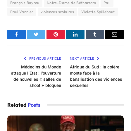
François Bayrou
Notre-Dame de Bétharram
Pau
Paul Vannier
violences scolaires
Violette Spillebout
Facebook
Twitter
Pinterest
LinkedIn
Tumblr
Email
PREVIOUS ARTICLE
NEXT ARTICLE
Médecins du Monde
Afrique du Sud : la colère
attaque l’État : l’ouverture
monte face à la
de nouvelles « salles de
banalisation des violences
shoot » bloquée
sexuelles
Related
Posts