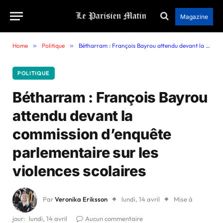
Magazine
Home
»
Politique
»
Bétharram : François Bayrou attendu devant la commission d’enquête parlementaire sur les violences scolaires
POLITIQUE
Bétharram : François Bayrou
attendu devant la
commission d’enquête
parlementaire sur les
violences scolaires
Par
Veronika Eriksson
lundi, 14 avril
Mise à
jour:
lundi, 14 avril
Aucun commentaire