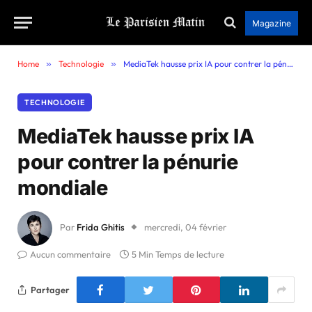
Magazine
Home
»
Technologie
»
MediaTek hausse prix IA pour contrer la pénurie mondiale
TECHNOLOGIE
MediaTek hausse prix IA
pour contrer la pénurie
mondiale
Par
Frida Ghitis
mercredi, 04 février
Aucun commentaire
5 Min Temps de lecture
Partager