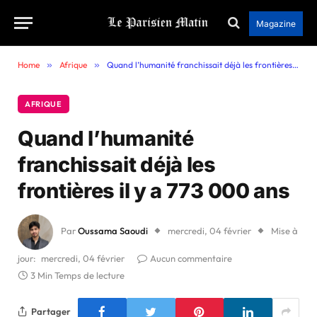
Magazine
Home
»
Afrique
»
Quand l’humanité franchissait déjà les frontières il y a 773 000 ans
AFRIQUE
Quand l’humanité
franchissait déjà les
frontières il y a 773 000 ans
Par
Oussama Saoudi
mercredi, 04 février
Mise à
jour:
mercredi, 04 février
Aucun commentaire
3 Min Temps de lecture
Partager