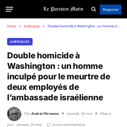
Magazine
Home
»
Amériques
»
Double homicide à Washington : un homme inculpé pour le meurtre de deux employés de l’ambassade israélienne
AMÉRIQUES
Double homicide à
Washington : un homme
inculpé pour le meurtre de
deux employés de
l’ambassade israélienne
Par
Andrei Mirceanu
samedi, 24 mai
Mise à
jour:
samedi, 24 mai
Aucun commentaire