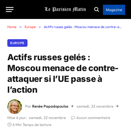
Magazine
Home
»
Europe
»
Actifs russes gelés : Moscou menace de contre-attaquer si l’UE passe à l’action
EUROPE
Actifs russes gelés :
Moscou menace de contre-
attaquer si l’UE passe à
l’action
Par
Renée Papadopoulos
samedi, 22 novembre
Mise à jour:
samedi, 22 novembre
Aucun commentaire
6 Min Temps de lecture