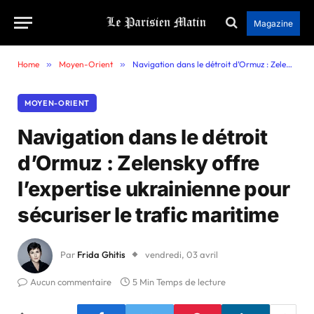
Magazine
Home
»
Moyen-Orient
»
Navigation dans le détroit d’Ormuz : Zelensky offre l’expertise ukrainienne pour sécuriser le trafic maritime
MOYEN-ORIENT
Navigation dans le détroit
d’Ormuz : Zelensky offre
l’expertise ukrainienne pour
sécuriser le trafic maritime
Par
Frida Ghitis
vendredi, 03 avril
Aucun commentaire
5 Min Temps de lecture