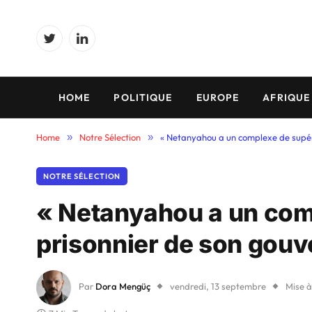
Twitter
LinkedIn
HOME
POLITIQUE
EUROPE
AFRIQUE
Home
»
Notre Sélection
»
« Netanyahou a un complexe de supéri
NOTRE SÉLECTION
« Netanyahou a un comp
prisonnier de son gou
Par
Dora Mengüç
vendredi, 13 septembre
Mise à