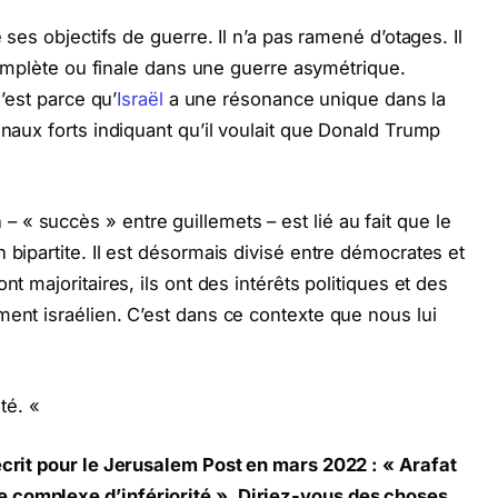
e ses objectifs de guerre. Il n’a pas ramené d’otages. Il
e complète ou finale dans une guerre asymétrique.
C’est parce qu’
Israël
a une résonance unique dans la
gnaux forts indiquant qu’il voulait que Donald Trump
« succès » entre guillemets – est lié au fait que le
 bipartite. Il est désormais divisé entre démocrates et
nt majoritaires, ils ont des intérêts politiques et des
ment israélien. C’est dans ce contexte que nous lui
té. «
 écrit pour le Jerusalem Post en mars 2022 : « Arafat
 complexe d’infériorité ». Diriez-vous des choses