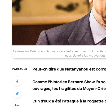
Le Parisien Matin a eu l'honneur de s'entretenir avec Shlomo Ben-A
nous dévoile les motivations
Peut-on dire que Netanyahou est cor
PARTAGER
Comme l’historien Bernard Shaw l’a so
ouvrages, les fragilités du Moyen-Ori
L’un d’eux a été l’attaque à la roquette