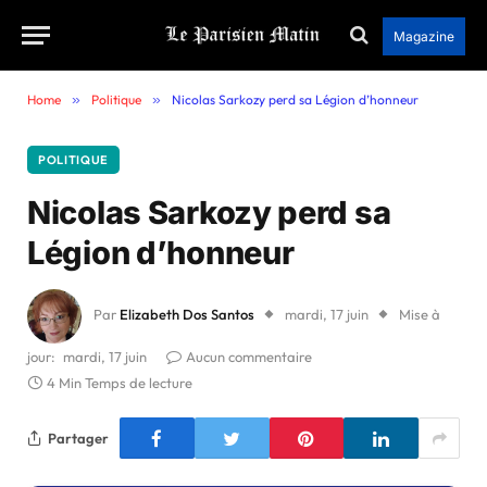
Magazine
Home
»
Politique
»
Nicolas Sarkozy perd sa Légion d’honneur
POLITIQUE
Nicolas Sarkozy perd sa
Légion d’honneur
Par
Elizabeth Dos Santos
mardi, 17 juin
Mise à
jour:
mardi, 17 juin
Aucun commentaire
4 Min Temps de lecture
Partager