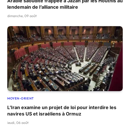
Arabie saoudite frappée à Jazan par les Houthis au
lendemain de l’alliance militaire
dimanche, 09 août
MOYEN-ORIENT
L’Iran examine un projet de loi pour interdire les
navires US et israéliens à Ormuz
jeudi, 06 août