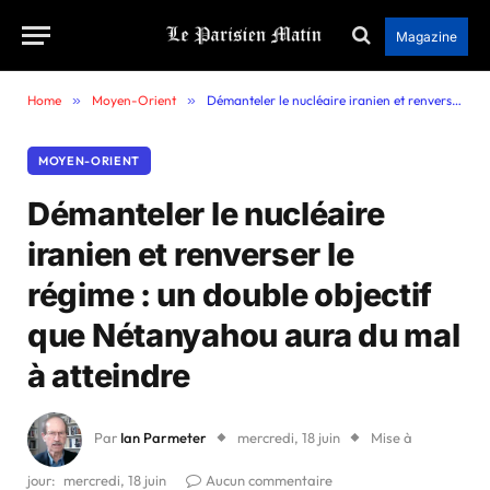
Magazine
Home
»
Moyen-Orient
»
Démanteler le nucléaire iranien et renverser le régime : un double objectif que Nétanyahou aura du mal à atteindre
MOYEN-ORIENT
Démanteler le nucléaire
iranien et renverser le
régime : un double objectif
que Nétanyahou aura du mal
à atteindre
Par
Ian Parmeter
mercredi, 18 juin
Mise à
jour:
mercredi, 18 juin
Aucun commentaire