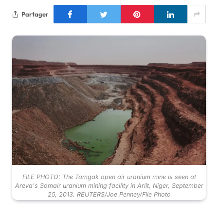
Partager
FILE PHOTO: The Tamgak open air uranium mine is seen at
Areva's Somair uranium mining facility in Arlit, Niger, September
25, 2013. REUTERS/Joe Penney/File Photo