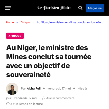
Magazine
Home
»
Afrique
»
Au Niger, le ministre des Mines conclut sa tournée avec un objectif de souveraineté
AFRIQUE
Au Niger, le ministre des
Mines conclut sa tournée
avec un objectif de
souveraineté
Par
Aicha Fall
vendredi, 17 mai
Mise à
jour:
vendredi, 17 mai
Aucun commentaire
5 Min Temps de lecture