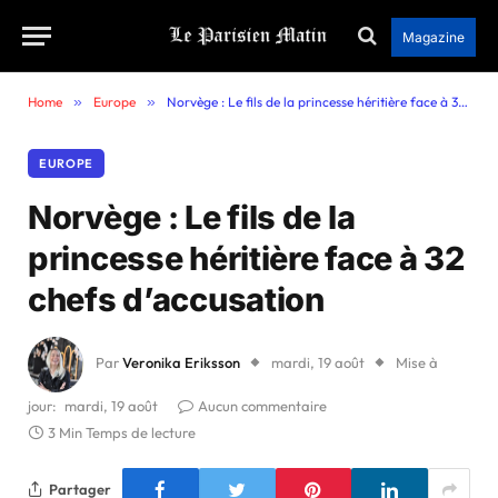
Magazine
Home
»
Europe
»
Norvège : Le fils de la princesse héritière face à 32 chefs d’accusation
EUROPE
Norvège : Le fils de la
princesse héritière face à 32
chefs d’accusation
Par
Veronika Eriksson
mardi, 19 août
Mise à
jour:
mardi, 19 août
Aucun commentaire
3 Min Temps de lecture
Partager