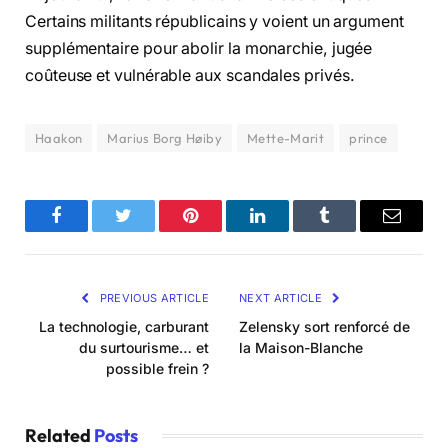
Certains militants républicains y voient un argument
supplémentaire pour abolir la monarchie, jugée
coûteuse et vulnérable aux scandales privés.
Haakon
Marius Borg Høiby
Mette-Marit
prince
Facebook
Twitter
Pinterest
LinkedIn
Tumblr
Email
PREVIOUS ARTICLE
NEXT ARTICLE
La technologie, carburant
Zelensky sort renforcé de
du surtourisme… et
la Maison-Blanche
possible frein ?
Related
Posts