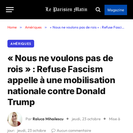
Magazine
Home
»
Amériques
»
« Nous ne voulons pas de rois » : Refuse Fascism appelle à une mobilisation nationale contre Donald Trump
AMÉRIQUES
« Nous ne voulons pas de
rois » : Refuse Fascism
appelle à une mobilisation
nationale contre Donald
Trump
Par
Raluca Mihailescu
jeudi, 23 octobre
Mise à
jour:
jeudi, 23 octobre
Aucun commentaire