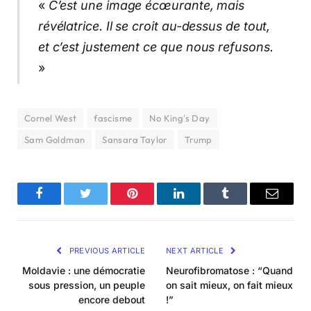
«
C’est une image écœurante, mais
révélatrice. Il se croit au-dessus de tout,
et c’est justement ce que nous refusons.
»
Cornel West
fascisme
No King's Day
Sam Goldman
Sansara Taylor
Trump
Facebook
Twitter
Pinterest
LinkedIn
Tumblr
Email
PREVIOUS ARTICLE
NEXT ARTICLE
Moldavie : une démocratie
Neurofibromatose : “Quand
sous pression, un peuple
on sait mieux, on fait mieux
encore debout
!”