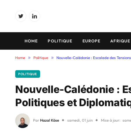
Twitter
LinkedIn
HOME
POLITIQUE
EUROPE
AFRIQUE
Home
»
Politique
»
Nouvelle-Calédonie : Escalade des Tensions
POLITIQUE
Nouvelle-Calédonie : E
Politiques et Diplomati
Par
Hazal Köse
samedi, 01 juin
Mise à jour:
samed