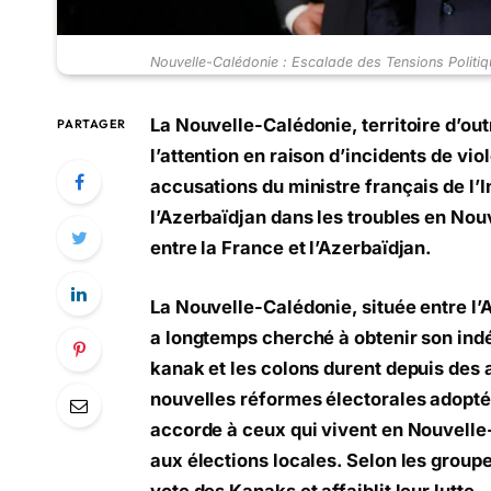
Nouvelle-Calédonie : Escalade des Tensions Politi
La Nouvelle-Calédonie, territoire d’ou
PARTAGER
l’attention en raison d’incidents de vi
accusations du ministre français de l’I
l’Azerbaïdjan dans les troubles en Nou
entre la France et l’Azerbaïdjan.
La Nouvelle-Calédonie, située entre l’Aus
a longtemps cherché à obtenir son ind
kanak et les colons durent depuis des
nouvelles réformes électorales adoptée
accorde à ceux qui vivent en Nouvelle-
aux élections locales. Selon les group
vote des Kanaks et affaiblit leur lutte.