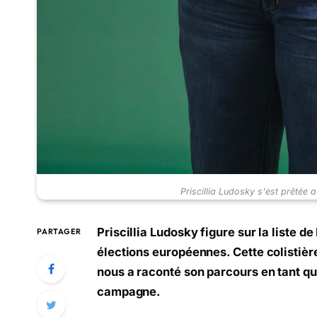
Priscillia Ludosky s'est prêtée a
Priscillia Ludosky figure sur la liste 
PARTAGER
élections européennes. Cette colistièr
nous a raconté son parcours en tant que
campagne.