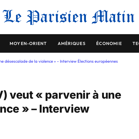
MOYEN-ORIENT
AMÉRIQUES
ÉCONOMIE
TE
une désescalade de la violence » – Interview Élections européennes
V) veut « parvenir à une
nce » – Interview