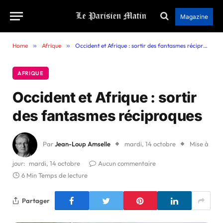
Magazine
Home
»
Afrique
»
Occident et Afrique : sortir des fantasmes réciproques
AFRIQUE
Occident et Afrique : sortir
des fantasmes réciproques
Par
Jean-Loup Amselle
mardi, 14 octobre
Mise à
jour:
mardi, 14 octobre
Aucun commentaire
6 Min Temps de lecture
Partager