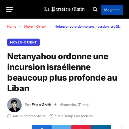
Magazine
Home
»
Moyen-Orient
»
Netanyahou ordonne une incursion israélienne beaucoup plus profonde au Liban
MOYEN-ORIENT
Netanyahou ordonne une
incursion israélienne
beaucoup plus profonde au
Liban
Par
Frida Ghitis
dimanche, 31 mai
Aucun commentaire
3 Min Temps de lecture