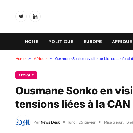
Twitter
LinkedIn
HOME
POLITIQUE
EUROPE
AFRIQUE
Home
»
Afrique
»
Ousmane Sonko en visite au Maroc sur fond de
AFRIQUE
Ousmane Sonko en visi
tensions liées à la CAN
Par
News Desk
lundi, 26 janvier
Mise à jour:
lund