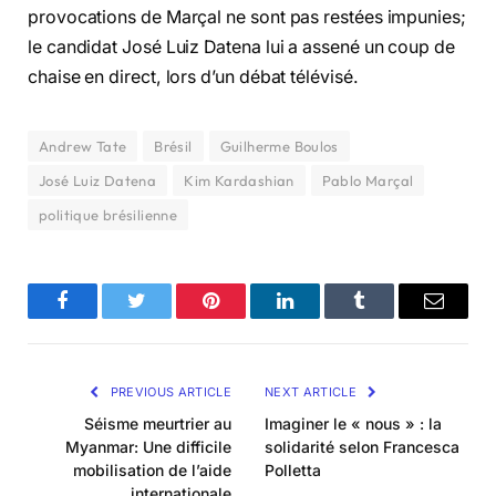
provocations de Marçal ne sont pas restées impunies;
le candidat José Luiz Datena lui a assené un coup de
chaise en direct, lors d’un débat télévisé.
Andrew Tate
Brésil
Guilherme Boulos
José Luiz Datena
Kim Kardashian
Pablo Marçal
politique brésilienne
Facebook
Twitter
Pinterest
LinkedIn
Tumblr
Email
PREVIOUS ARTICLE
NEXT ARTICLE
Séisme meurtrier au
Imaginer le « nous » : la
Myanmar: Une difficile
solidarité selon Francesca
mobilisation de l’aide
Polletta
internationale