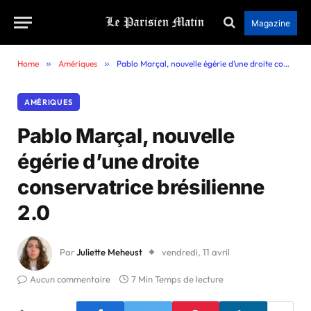
Magazine
Home
»
Amériques
»
Pablo Marçal, nouvelle égérie d’une droite conservatrice brésilienne 2.0
AMÉRIQUES
Pablo Marçal, nouvelle
égérie d’une droite
conservatrice brésilienne
2.0
Par
Juliette Meheust
vendredi, 11 avril
Aucun commentaire
7 Min Temps de lecture