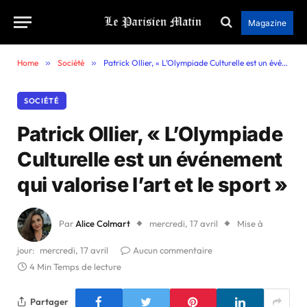
Magazine
Home
»
Société
»
Patrick Ollier, « L’Olympiade Culturelle est un événement qui valorise l’art et le sport »
SOCIÉTÉ
Patrick Ollier, « L’Olympiade
Culturelle est un événement
qui valorise l’art et le sport »
Par
Alice Colmart
mercredi, 17 avril
Mise à
jour:
mercredi, 17 avril
Aucun commentaire
4 Min Temps de lecture
Partager