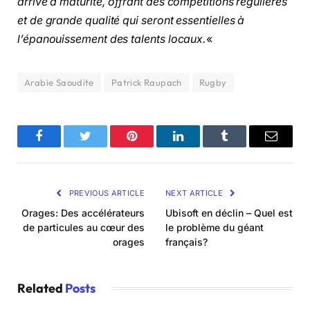
arrive à maturité, offrant des compétitions régulières
et de grande qualité qui seront essentielles à
l’épanouissement des talents locaux.
«
Arabie Saoudite
Patrick Raupach
Rugby
Facebook
Twitter
Pinterest
LinkedIn
Tumblr
Email
PREVIOUS ARTICLE
NEXT ARTICLE
Orages: Des accélérateurs
Ubisoft en déclin – Quel est
de particules au cœur des
le problème du géant
orages
français?
Related
Posts