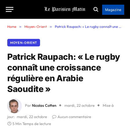
Magazine
Home
»
Moyen-Orient
»
Patrick Raupach: « Le rugby connaît une croissance régulière en Arabie Saoudite »
MOYEN-ORIENT
Patrick Raupach: « Le rugby
connaît une croissance
régulière en Arabie
Saoudite »
Par
Nicolas Cotten
mardi, 22 octobre
Mise à
jour:
mardi, 22 octobre
Aucun commentaire
5 Min Temps de lecture