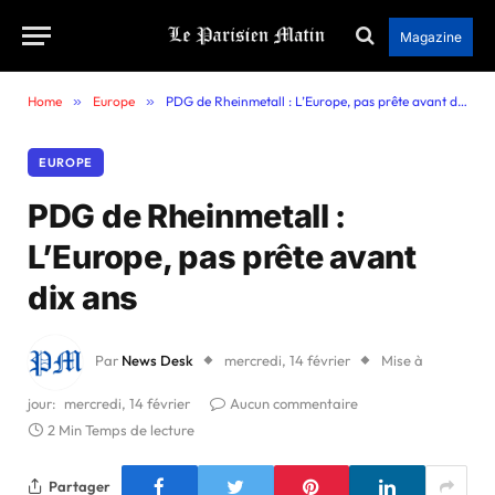
Magazine
Home
»
Europe
»
PDG de Rheinmetall : L’Europe, pas prête avant dix ans
EUROPE
PDG de Rheinmetall :
L’Europe, pas prête avant
dix ans
Par
News Desk
mercredi, 14 février
Mise à
jour:
mercredi, 14 février
Aucun commentaire
2 Min Temps de lecture
Partager