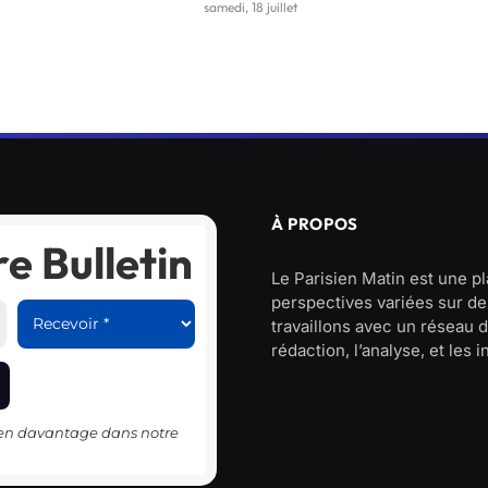
samedi, 18 juillet
À PROPOS
e Bulletin
Le Parisien Matin est une p
perspectives variées sur des
travaillons avec un réseau d
rédaction, l’analyse, et les 
-en davantage dans notre