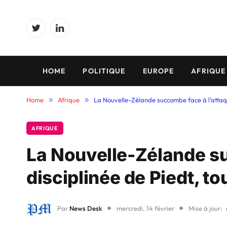
Twitter
LinkedIn
HOME
POLITIQUE
EUROPE
AFRIQUE
Home
»
Afrique
»
La Nouvelle-Zélande succombe face à l’attaque
AFRIQUE
La Nouvelle-Zélande su
disciplinée de Piedt, to
Par
News Desk
mercredi, 14 février
Mise à jour: