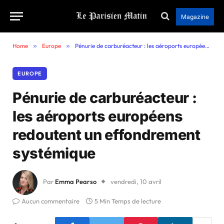
Magazine
Home
»
Europe
»
Pénurie de carburéacteur : les aéroports européens redoutent un effondrement systémique
EUROPE
Pénurie de carburéacteur :
les aéroports européens
redoutent un effondrement
systémique
Par
Emma Pearso
vendredi, 10 avril
Aucun commentaire
5 Min Temps de lecture