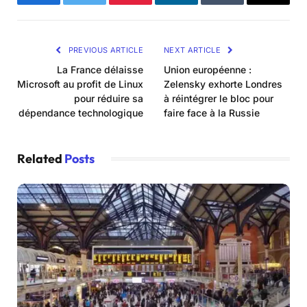
Facebook
Twitter
Pinterest
LinkedIn
Tumblr
Email
PREVIOUS ARTICLE
NEXT ARTICLE
La France délaisse
Union européenne :
Microsoft au profit de Linux
Zelensky exhorte Londres
pour réduire sa
à réintégrer le bloc pour
dépendance technologique
faire face à la Russie
Related
Posts