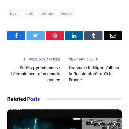
baril
Inde
pétrole
Russie
Facebook
Twitter
Pinterest
LinkedIn
Tumblr
Email
PREVIOUS ARTICLE
NEXT ARTICLE
Forêts pyrénéennes :
Uranium : le Niger s’allie à
l’écroulement d’un monde
la Russie plutôt qu’à la
ancien
France
Related
Posts