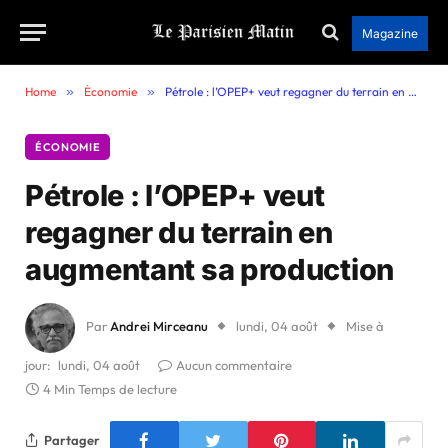
Magazine
Home
»
Économie
»
Pétrole : l’OPEP+ veut regagner du terrain en augmentant sa production
ÉCONOMIE
Pétrole : l’OPEP+ veut
regagner du terrain en
augmentant sa production
Par
Andrei Mirceanu
lundi, 04 août
Mise à
jour:
lundi, 04 août
Aucun commentaire
4 Min Temps de lecture
Partager