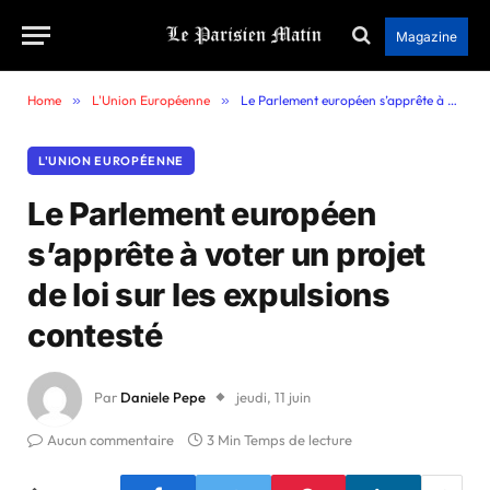
Magazine
Home
»
L'Union Européenne
»
Le Parlement européen s’apprête à voter un projet de loi sur les expulsions contesté
L'UNION EUROPÉENNE
Le Parlement européen
s’apprête à voter un projet
de loi sur les expulsions
contesté
Par
Daniele Pepe
jeudi, 11 juin
Aucun commentaire
3 Min Temps de lecture