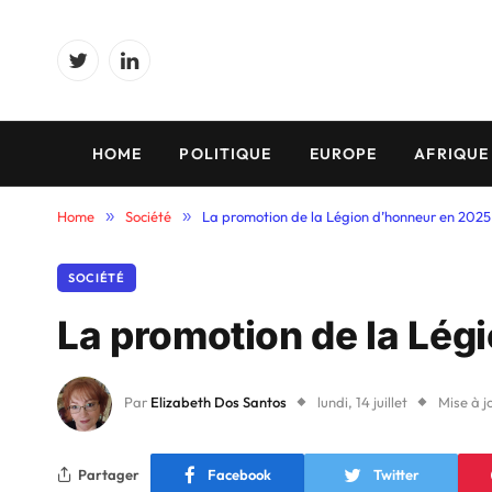
Twitter
LinkedIn
HOME
POLITIQUE
EUROPE
AFRIQUE
Home
»
Société
»
La promotion de la Légion d’honneur en 2025
SOCIÉTÉ
La promotion de la Lég
Par
Elizabeth Dos Santos
lundi, 14 juillet
Mise à j
Partager
Facebook
Twitter