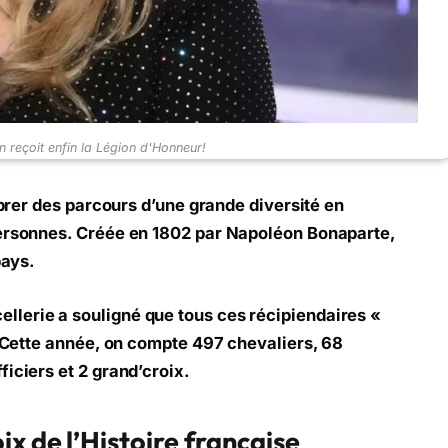
n reçoit enfin la Légion d'Honneur!
lébrer des parcours d’une grande diversité en
personnes. Créée en 1802 par Napoléon Bonaparte,
pays.
lerie a souligné que tous ces récipiendaires «
». Cette année, on compte 497 chevaliers, 68
iciers et 2 grand’croix.
x de l’Histoire française