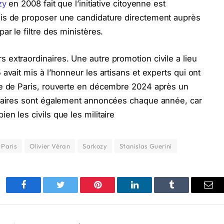
zy
en 2008 fait que l’initiative citoyenne est
is de proposer une candidature directement auprès
ar le filtre des ministères.
extraordinaires. Une autre promotion civile a lieu
avait mis à l’honneur les artisans et experts qui ont
me de Paris, rouverte en décembre 2024 après un
itaires sont également annoncées chaque année, car
n les civils que les militaire
Paris
Olivier Véran
Sarkozy
Stanislas Guerini
Facebook
Twitter
Pinterest
LinkedIn
Tumblr
Ema