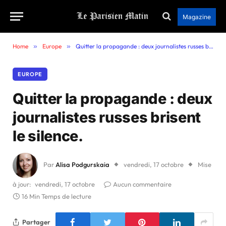
Magazine
Home
»
Europe
»
Quitter la propagande : deux journalistes russes brisent le silence.
EUROPE
Quitter la propagande : deux
journalistes russes brisent
le silence.
Par
Alisa Podgurskaia
vendredi, 17 octobre
Mise
à jour:
vendredi, 17 octobre
Aucun commentaire
16 Min Temps de lecture
Partager