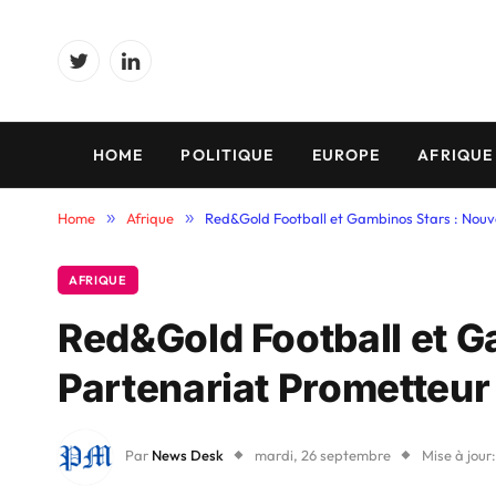
Twitter
LinkedIn
HOME
POLITIQUE
EUROPE
AFRIQUE
Home
»
Afrique
»
Red&Gold Football et Gambinos Stars : Nouv
AFRIQUE
Red&Gold Football et 
Partenariat Prometteur
Par
News Desk
mardi, 26 septembre
Mise à jour: