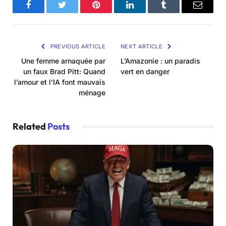
Facebook
Twitter
Pinterest
LinkedIn
Tumblr
Email
PREVIOUS ARTICLE
NEXT ARTICLE
Une femme arnaquée par
L’Amazonie : un paradis
un faux Brad Pitt: Quand
vert en danger
l’amour et l’IA font mauvais
ménage
Related
Posts