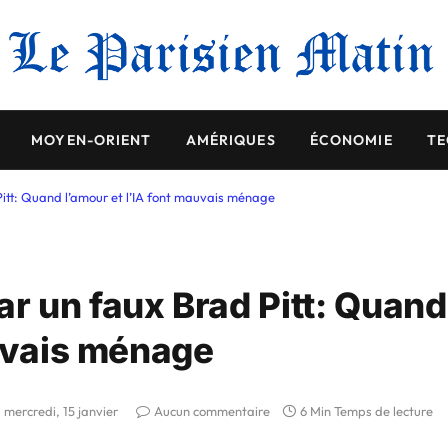
MOYEN-ORIENT
AMÉRIQUES
ÉCONOMIE
TE
tt: Quand l’amour et l’IA font mauvais ménage
 un faux Brad Pitt: Quand
auvais ménage
mercredi, 15 janvier
Aucun commentaire
6 Min Temps de lecture