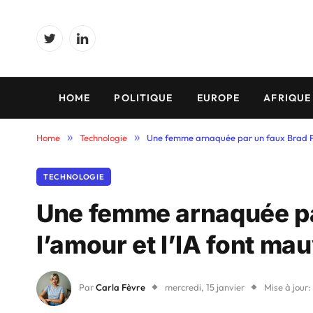
Twitter
LinkedIn
HOME
POLITIQUE
EUROPE
AFRIQUE
Home
»
Technologie
»
Une femme arnaquée par un faux Brad Pi
TECHNOLOGIE
Une femme arnaquée par
l’amour et l’IA font m
Par
Carla Fèvre
mercredi, 15 janvier
Mise à jour: