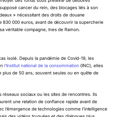
 envoyer des fonds sous prétexte de déboires
 supposé cancer du rein, des blocages liés à son
adeaux » nécessitant des droits de douane
re 830 000 euros, avant de découvrir la supercherie
 sa véritable compagne, Ines de Ramon.
n cas isolé. Depuis la pandémie de Covid-19, les
on
l’Institut national de la consommation
(INC), elles
 plus de 50 ans, souvent seules ou en quête de
s réseaux sociaux ou les sites de rencontres. Ils
taurent une relation de confiance rapide avant de
ec l’émergence de technologies comme l’intelligence
ormais des vidéos truquées et des dialogues plus