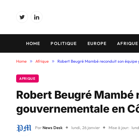
Twitter
LinkedIn
HOME
POLITIQUE
EUROPE
AFRIQUE
Home
»
Afrique
»
Robert Beugré Mambé reconduit son équipe g
AFRIQUE
Robert Beugré Mambé r
gouvernementale en Côt
Par
News Desk
lundi, 26 janvier
Mise à jour:
lund