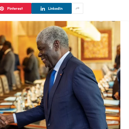
Pinterest
LinkedIn