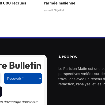
28 000 recrues
l’armée malienne
samedi, 18 juillet
À PROPOS
e Bulletin
Le Parisien Matin est une p
perspectives variées sur des
travaillons avec un réseau d
rédaction, l’analyse, et les 
-en davantage dans notre