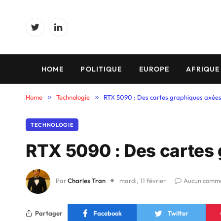
Twitter
LinkedIn
HOME
POLITIQUE
EUROPE
AFRIQUE
Home
»
Technologie
»
RTX 5090 : Des cartes graphiques axées 
TECHNOLOGIE
RTX 5090 : Des cartes 
Par
Charles Tran
mardi, 11 février
Aucun comme
Partager
Facebook
Twitter