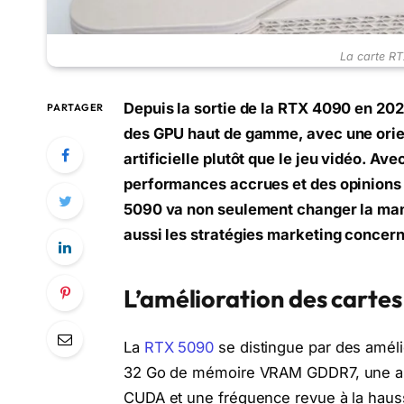
La carte R
Depuis la sortie de la RTX 4090 en 20
PARTAGER
des GPU haut de gamme, avec une orien
artificielle plutôt que le jeu vidéo. Av
performances accrues et des opinions 
5090 va non seulement changer la mani
aussi les stratégies marketing concern
L’amélioration des carte
La
RTX 5090
se distingue par des amél
32 Go de mémoire VRAM GDDR7, une au
CUDA et une fréquence revue à la haus