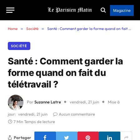
Magazine
Home
»
Société
»
Santé : Comment garder la forme quand on fait du télétravail ?
SOCIÉTÉ
Santé : Comment garder la
forme quand on fait du
télétravail ?
Par
Suzanne Latre
vendredi, 21 juin
Mise à
jour:
vendredi, 21 juin
Aucun commentaire
7 Min Temps de lecture
Partager