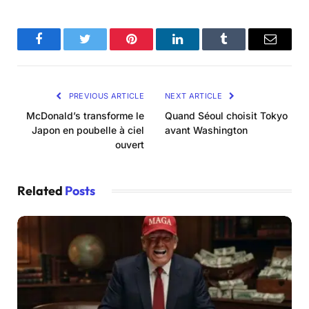
Facebook
Twitter
Pinterest
LinkedIn
Tumblr
Email
PREVIOUS ARTICLE
NEXT ARTICLE
McDonald’s transforme le
Quand Séoul choisit Tokyo
Japon en poubelle à ciel
avant Washington
ouvert
Related
Posts