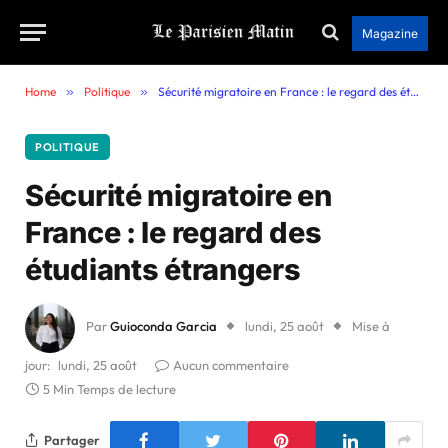
Magazine
Home
»
Politique
»
Sécurité migratoire en France : le regard des étudiants étrangers
POLITIQUE
Sécurité migratoire en
France : le regard des
étudiants étrangers
Par
Guioconda Garcia
lundi, 25 août
Mise à
jour:
lundi, 25 août
Aucun commentaire
5 Min Temps de lecture
Partager