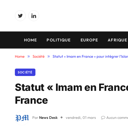
Twitter
LinkedIn
HOME
POLITIQUE
EUROPE
AFRIQUE
Home
»
Société
»
Statut « Imam en France » pour intégrer l’Isl
SOCIÉTÉ
Statut « Imam en France
France
Par
News Desk
vendredi, 01 mars
Aucun comme