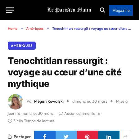
Magazine
Home
»
Amériques
»
Tenochtitlan ressurgit : voyage au cœur d’une cité mythique
AMÉRIQUES
Tenochtitlan ressurgit :
voyage au cœur d’une cité
mythique
Par
Mégan Kowalski
dimanche, 30 mars
Mise à
jour:
dimanche, 30 mars
Aucun commentaire
5 Min Temps de lecture
Partager