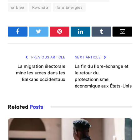
or bleu
Rwanda
TotalEnergies
Facebook
Twitter
Pinterest
LinkedIn
Tumblr
Email
PREVIOUS ARTICLE
NEXT ARTICLE
La migration électorale
La fin du libre-échange et
mine les urnes dans les
le retour du
Balkans occidentaux
protectionnisme
économique aux États-Unis
Related
Posts