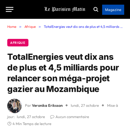
Magazine
Home
»
Afrique
»
TotalEnergies veut dix ans de plus et 4,5 milliards pour relancer son méga-projet gazier au Mozambique
AFRIQUE
TotalEnergies veut dix ans
de plus et 4,5 milliards pour
relancer son méga-projet
gazier au Mozambique
Par
Veronika Eriksson
lundi, 27 octobre
Mise à
jour:
lundi, 27 octobre
Aucun commentaire
4 Min Temps de lecture