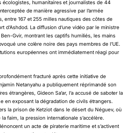
 écologistes, humanitaires et journalistes de 44
 Interceptée de manière agressive par l’armée
s, entre 167 et 255 milles nautiques des côtes de
 port d’Ashdod. La diffusion d’une vidéo par le ministre
r Ben-Gvir, montrant les captifs humiliés, les mains
provoqué une colère noire des pays membres de l’UE.
stitutions européennes ont immédiatement réagi pour
rofondément fracturé après cette initiative de
Benjamin Netanyahu a publiquement réprimandé son
ires étrangères, Gideon Sa’ar, l’a accusé de saboter la
 en exposant la dégradation de civils étrangers.
vers la prison de Ketziot dans le désert du Néguev, où
a faim, la pression internationale s’accélère.
noncent un acte de piraterie maritime et s’activent