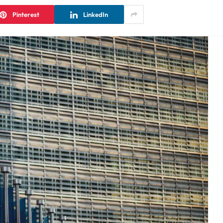
Pinterest
LinkedIn