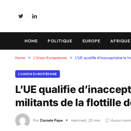
Twitter
LinkedIn
HOME
POLITIQUE
EUROPE
AFRIQUE
Home
»
L'Union Européenne
»
L’UE qualifie d’inacceptable le tr
L'UNION EUROPÉENNE
L’UE qualifie d’inaccep
militants de la flottille
Par
Daniele Pepe
mercredi, 20 mai
Aucun comm