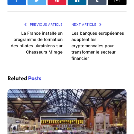
Facebook
Twitter
Pinterest
LinkedIn
Tumblr
Email
PREVIOUS ARTICLE
NEXT ARTICLE
La France installe un
Les banques européennes
programme de formation
adoptent les
des pilotes ukrainiens sur
cryptomonnaies pour
Chasseurs Mirage
transformer le secteur
financier
Related
Posts