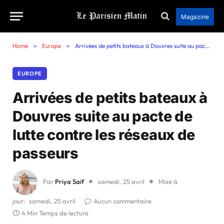
Magazine
Home
»
Europe
»
Arrivées de petits bateaux à Douvres suite au pacte de lutte contre les réseaux de passeurs
EUROPE
Arrivées de petits bateaux à
Douvres suite au pacte de
lutte contre les réseaux de
passeurs
Par
Priya Saif
samedi, 25 avril
Mise à
jour:
samedi, 25 avril
Aucun commentaire
4 Min Temps de lecture