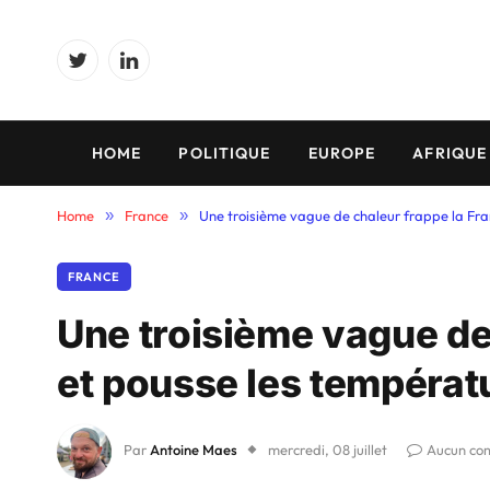
Twitter
LinkedIn
HOME
POLITIQUE
EUROPE
AFRIQUE
Home
»
France
»
Une troisième vague de chaleur frappe la Fr
FRANCE
Une troisième vague de
et pousse les températ
Par
Antoine Maes
mercredi, 08 juillet
Aucun co