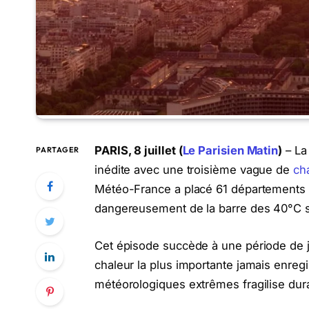
PARIS, 8 juillet (
Le Parisien Matin
)
– La
PARTAGER
inédite avec une troisième vague de
ch
Météo-France a placé 61 départements e
dangereusement de la barre des 40°C sur
Cet épisode succède à une période de ju
chaleur la plus importante jamais enreg
météorologiques extrêmes fragilise durab