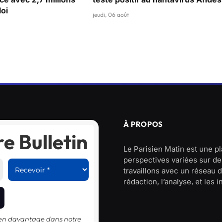
oi
jeudi, 06 août
À PROPOS
e Bulletin
Le Parisien Matin est une p
perspectives variées sur des
travaillons avec un réseau d
rédaction, l’analyse, et les 
-en davantage dans notre