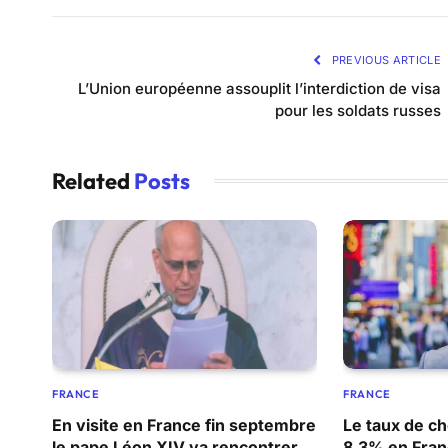
PREVIOUS ARTICLE
L’Union européenne assouplit l’interdiction de visa
pour les soldats russes
Related
Posts
FRANCE
FRANCE
En visite en France fin septembre
Le taux de c
le pape Léon XIV va rencontrer
8,3% en Franc