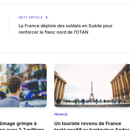
NEXT ARTICLE
La France déploie des soldats en Suède pour
renforcer le flanc nord de l’OTAN
FRANCE
hômage grimpe à
Un touriste revenu de France
e avec 2,7 millions
testé positif au hantavirus Andes