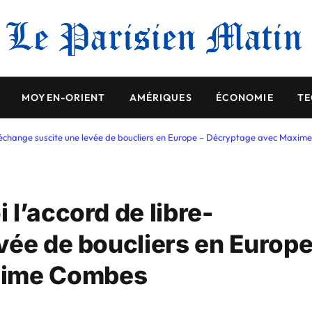
MOYEN-ORIENT
AMÉRIQUES
ÉCONOMIE
TE
e-échange suscite une levée de boucliers en Europe – Décryptage avec Maxi
l’accord de libre-
vée de boucliers en Europ
xime Combes