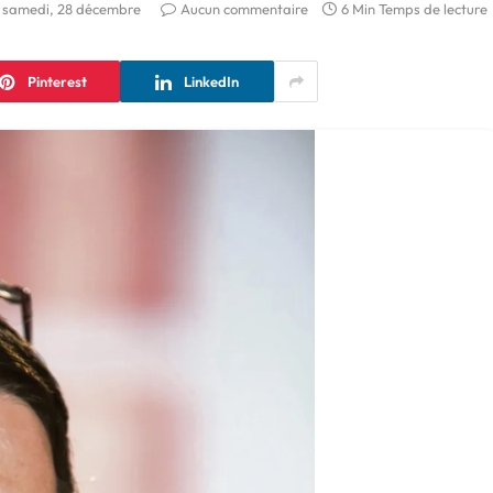
samedi, 28 décembre
Aucun commentaire
6 Min Temps de lecture
Pinterest
LinkedIn