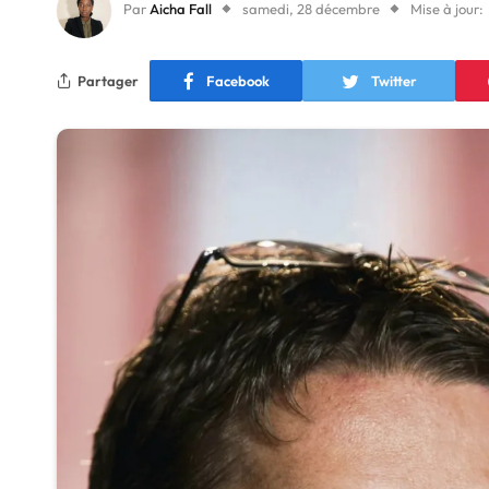
Par
Aicha Fall
samedi, 28 décembre
Mise à jour:
Partager
Facebook
Twitter