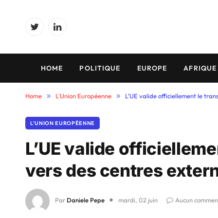
Twitter
LinkedIn
HOME
POLITIQUE
EUROPE
AFRIQUE
Home
»
L'Union Européenne
»
L’UE valide officiellement le tra
L'UNION EUROPÉENNE
L’UE valide officielleme
vers des centres exter
Par
Daniele Pepe
mardi, 02 juin
Aucun commen