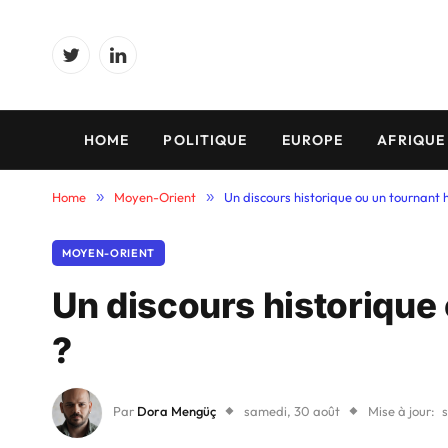
Twitter
LinkedIn
HOME
POLITIQUE
EUROPE
AFRIQUE
Home
»
Moyen-Orient
»
Un discours historique ou un tournant h
MOYEN-ORIENT
Un discours historique 
?
Par
Dora Mengüç
samedi, 30 août
Mise à jour: